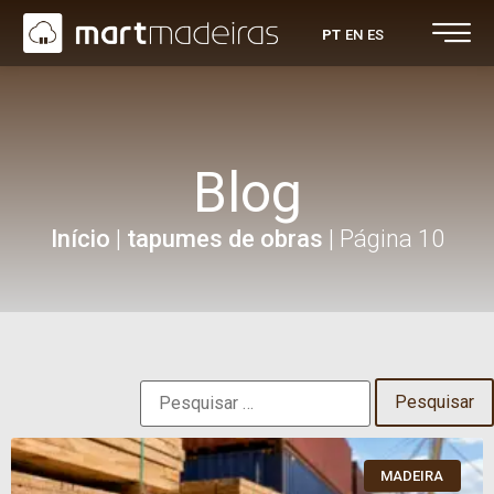
PT
EN
ES
Blog
Início
|
tapumes de obras
|
Página 10
MADEIRA