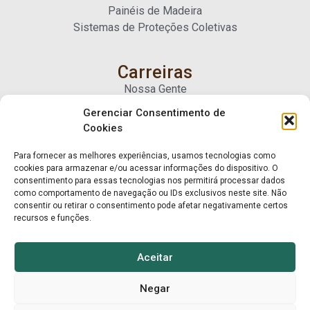
Painéis de Madeira
Sistemas de Proteções Coletivas
Carreiras
Nossa Gente
Gerenciar Consentimento de
Cookies
Contato
Fale Conosco
Para fornecer as melhores experiências, usamos tecnologias como
Trabalhe Conosco
cookies para armazenar e/ou acessar informações do dispositivo. O
consentimento para essas tecnologias nos permitirá processar dados
como comportamento de navegação ou IDs exclusivos neste site. Não
consentir ou retirar o consentimento pode afetar negativamente certos
recursos e funções.
Aceitar
Negar
© Mart Madeiras 2025. Todos os direitos reservados.