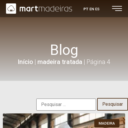
PT
EN
ES
Blog
Início
|
madeira tratada
|
Página 4
MADEIRA