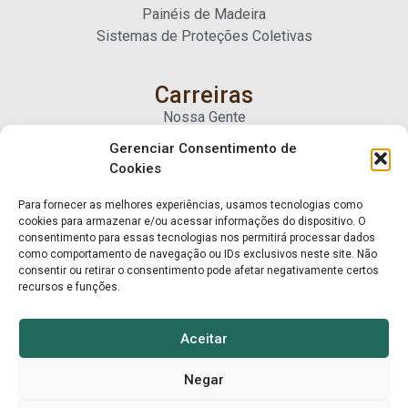
Painéis de Madeira
Sistemas de Proteções Coletivas
Carreiras
Nossa Gente
Gerenciar Consentimento de
Cookies
Contato
Fale Conosco
Para fornecer as melhores experiências, usamos tecnologias como
Trabalhe Conosco
cookies para armazenar e/ou acessar informações do dispositivo. O
consentimento para essas tecnologias nos permitirá processar dados
como comportamento de navegação ou IDs exclusivos neste site. Não
consentir ou retirar o consentimento pode afetar negativamente certos
recursos e funções.
Aceitar
Negar
© Mart Madeiras 2025. Todos os direitos reservados.