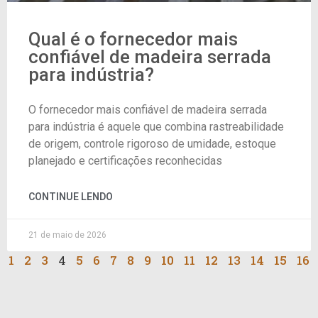
Qual é o fornecedor mais
confiável de madeira serrada
para indústria?
O fornecedor mais confiável de madeira serrada
para indústria é aquele que combina rastreabilidade
de origem, controle rigoroso de umidade, estoque
planejado e certificações reconhecidas
CONTINUE LENDO
21 de maio de 2026
1
2
3
4
5
6
7
8
9
10
11
12
13
14
15
16