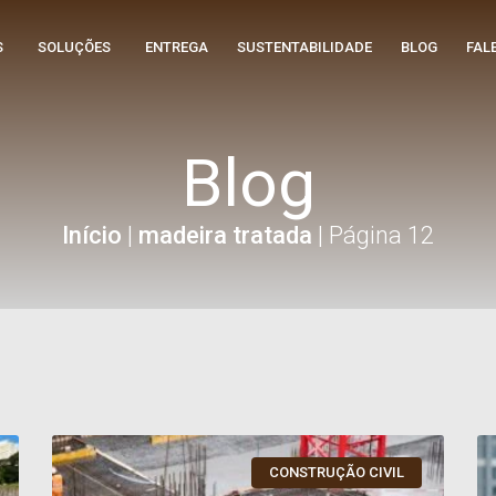
S
SOLUÇÕES
ENTREGA
SUSTENTABILIDADE
BLOG
FAL
Blog
Início
|
madeira tratada
|
Página 12
CONSTRUÇÃO CIVIL