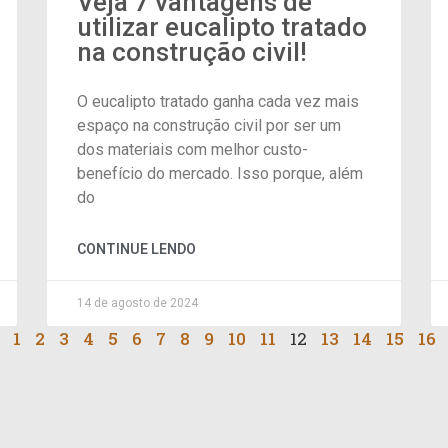
Veja 7 vantagens de
utilizar eucalipto tratado
na construção civil!
O eucalipto tratado ganha cada vez mais
espaço na construção civil por ser um
dos materiais com melhor custo-
benefício do mercado. Isso porque, além
do
CONTINUE LENDO
14 de agosto de 2024
1
2
3
4
5
6
7
8
9
10
11
12
13
14
15
16