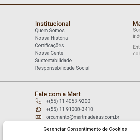
Institucional
Ma
Som
Quem Somos
ind
Nossa História
Certificações
Ent
Nossa Gente
sol
Sustentabilidade
Responsabilidade Social
Fale com a Mart
+(55) 11 4053-9200
+(55) 11 91008-3410
orcamento@martmadeiras.com.br
Rua Guarani, 1032 Diadema - SP
Gerenciar Consentimento de Cookies
Brasil CEP 09991-060