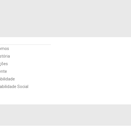
omos
Desde
1978
stória
ações
Conheça nossa História
ente
bilidade
bilidade Social