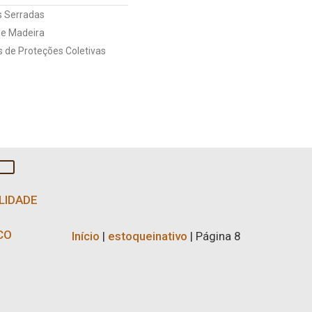
s Serradas
Conheça os Diferentes
de Madeira
Tipos de Madeiras
 de Proteções Coletivas
Saiba mais
LIDADE
CO
Início
|
estoqueinativo
|
Página 8