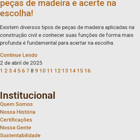
peças de madeira e acerte na
escolha!
Existem diversos tipos de peças de madeira aplicadas na
construção civil e conhecer suas funções de forma mais
profunda é fundamental para acertar na escolha.
Continue Lendo
2 de abril de 2025
1
2
3
4
5
6
7
8
9
10
11
12
13
14
15
16
Institucional
Quem Somos
Nossa História
Certificações
Nossa Gente
Sustentabilidade