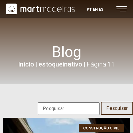
PT
EN
ES
Blog
Início
|
estoqueinativo
|
Página 11
CONSTRUÇÃO CIVIL