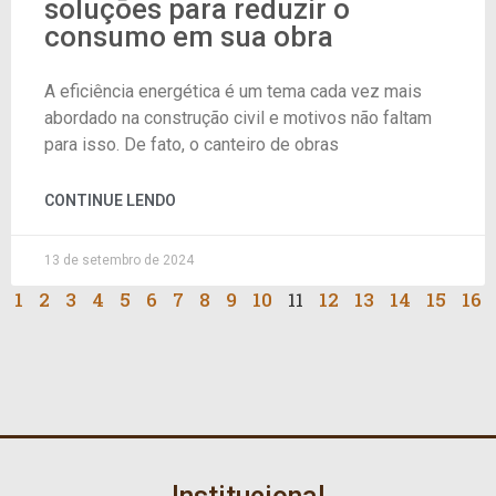
soluções para reduzir o
consumo em sua obra
A eficiência energética é um tema cada vez mais
abordado na construção civil e motivos não faltam
para isso. De fato, o canteiro de obras
CONTINUE LENDO
13 de setembro de 2024
1
2
3
4
5
6
7
8
9
10
11
12
13
14
15
16