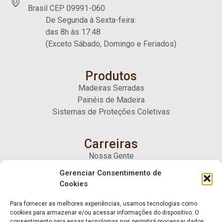
Brasil CEP 09991-060
De Segunda à Sexta-feira:
das 8h às 17:48
(Exceto Sábado, Domingo e Feriados)
Produtos
Madeiras Serradas
Painéis de Madeira
Sistemas de Proteções Coletivas
Carreiras
Nossa Gente
Gerenciar Consentimento de
Cookies
Contato
Fale Conosco
Para fornecer as melhores experiências, usamos tecnologias como
Trabalhe Conosco
cookies para armazenar e/ou acessar informações do dispositivo. O
consentimento para essas tecnologias nos permitirá processar dados