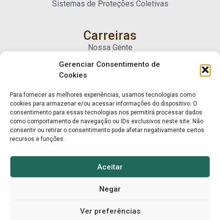
Sistemas de Proteções Coletivas
Carreiras
Nossa Gente
Gerenciar Consentimento de
Cookies
Contato
Fale Conosco
Para fornecer as melhores experiências, usamos tecnologias como
Trabalhe Conosco
cookies para armazenar e/ou acessar informações do dispositivo. O
consentimento para essas tecnologias nos permitirá processar dados
como comportamento de navegação ou IDs exclusivos neste site. Não
consentir ou retirar o consentimento pode afetar negativamente certos
recursos e funções.
Aceitar
Negar
© Mart Madeiras 2025. Todos os direitos reservados.
Ver preferências
Privacidade e Cookies
Mart Madeiras ↑