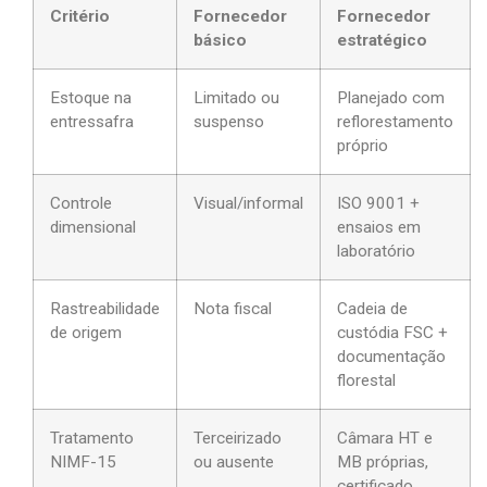
Critério
Fornecedor
Fornecedor
básico
estratégico
Estoque na
Limitado ou
Planejado com
entressafra
suspenso
reflorestamento
próprio
Controle
Visual/informal
ISO 9001 +
dimensional
ensaios em
laboratório
Rastreabilidade
Nota fiscal
Cadeia de
de origem
custódia FSC +
documentação
florestal
Tratamento
Terceirizado
Câmara HT e
NIMF-15
ou ausente
MB próprias,
certificado