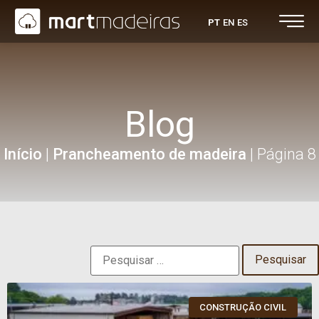
PT
EN
ES
Blog
Início
|
Prancheamento de madeira
|
Página 8
CONSTRUÇÃO CIVIL