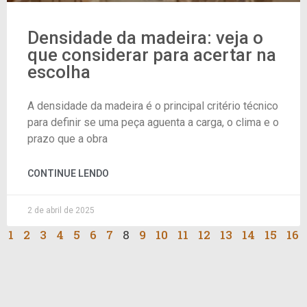
Densidade da madeira: veja o
que considerar para acertar na
escolha
A densidade da madeira é o principal critério técnico
para definir se uma peça aguenta a carga, o clima e o
prazo que a obra
CONTINUE LENDO
2 de abril de 2025
1
2
3
4
5
6
7
8
9
10
11
12
13
14
15
16