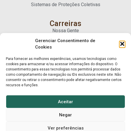
Sistemas de Proteções Coletivas
Carreiras
Nossa Gente
Gerenciar Consentimento de
Cookies
Contato
Fale Conosco
Para fornecer as melhores experiências, usamos tecnologias como
Trabalhe Conosco
cookies para armazenar e/ou acessar informações do dispositivo. O
consentimento para essas tecnologias nos permitirá processar dados
como comportamento de navegação ou IDs exclusivos neste site. Não
consentir ou retirar o consentimento pode afetar negativamente certos
recursos e funções.
Aceitar
Negar
© Mart Madeiras 2025. Todos os direitos reservados.
Ver preferências
Privacidade e Cookies
Mart Madeiras ↑