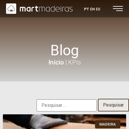
PT
EN
ES
Blog
Início
|
KPIs
MADEIRA