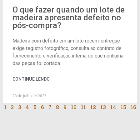
O que fazer quando um lote de
madeira apresenta defeito no
pós-compra?
Madeira com defeito em um lote recém-entregue
exige registro fotográfico, consulta ao contrato de
fornecimento e verificação interna de que nenhuma
das peças foi cortada
CONTINUE LENDO
23 de julho de 2026
1
2
3
4
5
6
7
8
9
10
11
12
13
14
15
16