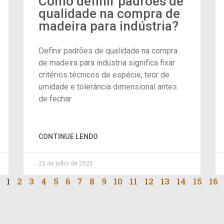
Como definir padrões de
qualidade na compra de
madeira para indústria?
Definir padrões de qualidade na compra
de madeira para indústria significa fixar
critérios técnicos de espécie, teor de
umidade e tolerância dimensional antes
de fechar
CONTINUE LENDO
23 de julho de 2026
1
2
3
4
5
6
7
8
9
10
11
12
13
14
15
16