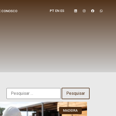
PT
EN
ES
E CONOSCO
MADEIRA