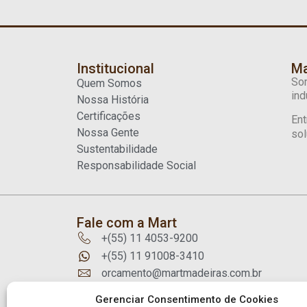
Institucional
Ma
Som
Quem Somos
ind
Nossa História
Certificações
Ent
Nossa Gente
sol
Sustentabilidade
Responsabilidade Social
Fale com a Mart
+(55) 11 4053-9200
+(55) 11 91008-3410
orcamento@martmadeiras.com.br
Rua Guarani, 1032 Diadema - SP
Gerenciar Consentimento de Cookies